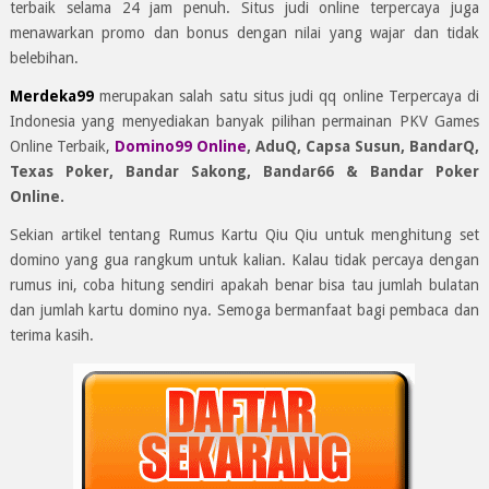
terbaik selama 24 jam penuh. Situs judi online terpercaya juga
menawarkan promo dan bonus dengan nilai yang wajar dan tidak
belebihan.
Merdeka99
merupakan salah satu situs judi qq online Terpercaya di
Indonesia yang menyediakan banyak pilihan permainan PKV Games
Online Terbaik,
Domino99 Online
, AduQ, Capsa Susun, BandarQ,
Texas Poker, Bandar Sakong, Bandar66 & Bandar Poker
Online.
Sekian artikel tentang Rumus Kartu Qiu Qiu untuk menghitung set
domino yang gua rangkum untuk kalian. Kalau tidak percaya dengan
rumus ini, coba hitung sendiri apakah benar bisa tau jumlah bulatan
dan jumlah kartu domino nya. Semoga bermanfaat bagi pembaca dan
terima kasih.