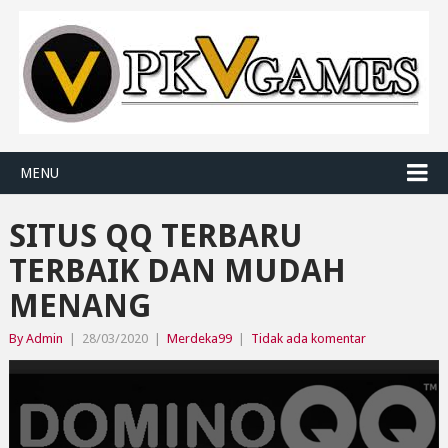
MENU
SITUS QQ TERBARU
TERBAIK DAN MUDAH
MENANG
By Admin
|
28/03/2020
|
Merdeka99
|
Tidak ada komentar