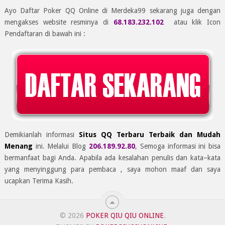
Ayo Daftar Poker QQ Online di Merdeka99 sekarang juga dengan
mengakses website resminya di
68.183.232.102
atau klik Icon
Pendaftaran di bawah ini :
Demikianlah informasi
Situs QQ Terbaru Terbaik dan Mudah
Menang
ini. Melalui Blog
206.189.92.80
, Semoga informasi ini bisa
bermanfaat bagi Anda. Apabila ada kesalahan penulis dan kata–kata
yang menyinggung para pembaca , saya mohon maaf dan saya
ucapkan Terima Kasih.
© 2026
POKER QIU QIU ONLINE
.