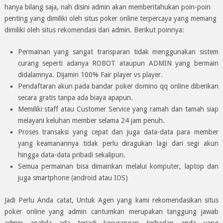
hanya bilang saja, nah disini admin akan memberitahukan poin-poin
penting yang dimiliki oleh situs poker online terpercaya yang memang
dimiliki oleh situs rekomendasi dari admin. Berikut poinnya:
Permainan yang sangat transparan tidak menggunakan sistem
curang seperti adanya ROBOT ataupun ADMIN yang bermain
didalamnya. Dijamin 100% Fair player vs player.
Pendaftaran akun pada bandar poker domino qq online diberikan
secara gratis tanpa ada biaya apapun.
Memiliki staff atau Customer Service yang ramah dan tamah siap
melayani keluhan member selama 24 jam penuh.
Proses transaksi yang cepat dan juga data-data para member
yang keamanannya tidak perlu diragukan lagi dari segi akun
hingga data-data pribadi sekalipun.
Semua permainan bisa dimainkan melalui komputer, laptop dan
juga smartphone (android atau IOS)
Jadi Perlu Anda catat, Untuk Agen yang kami rekomendasikan situs
poker online yang admin cantumkan merupakan tanggung jawab
admin apabila ada terjadi kecurangan terhadap anda yang