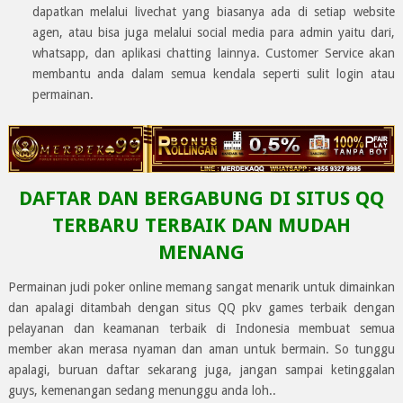
dapatkan melalui livechat yang biasanya ada di setiap website
agen, atau bisa juga melalui social media para admin yaitu dari,
whatsapp, dan aplikasi chatting lainnya. Customer Service akan
membantu anda dalam semua kendala seperti sulit login atau
permainan.
DAFTAR DAN BERGABUNG DI SITUS QQ
TERBARU TERBAIK DAN MUDAH
MENANG
Permainan judi poker online memang sangat menarik untuk dimainkan
dan apalagi ditambah dengan situs QQ pkv games terbaik dengan
pelayanan dan keamanan terbaik di Indonesia membuat semua
member akan merasa nyaman dan aman untuk bermain. So tunggu
apalagi, buruan daftar sekarang juga, jangan sampai ketinggalan
guys, kemenangan sedang menunggu anda loh..