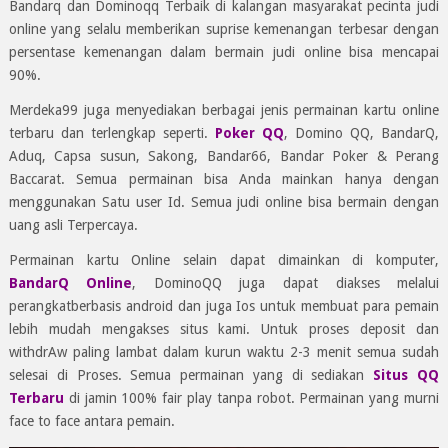
Bandarq dan Dominoqq Terbaik di kalangan masyarakat pecinta judi
online yang selalu memberikan suprise kemenangan terbesar dengan
persentase kemenangan dalam bermain judi online bisa mencapai
90%.
Merdeka99 juga menyediakan berbagai jenis permainan kartu online
terbaru dan terlengkap seperti.
Poker QQ
, Domino QQ, BandarQ,
Aduq, Capsa susun, Sakong, Bandar66, Bandar Poker & Perang
Baccarat. Semua permainan bisa Anda mainkan hanya dengan
menggunakan Satu user Id. Semua judi online bisa bermain dengan
uang asli Terpercaya.
Permainan kartu Online selain dapat dimainkan di komputer,
BandarQ Online
, DominoQQ juga dapat diakses melalui
perangkatberbasis android dan juga Ios untuk membuat para pemain
lebih mudah mengakses situs kami. Untuk proses deposit dan
withdrAw paling lambat dalam kurun waktu 2-3 menit semua sudah
selesai di Proses. Semua permainan yang di sediakan
Situs QQ
Terbaru
di jamin 100% fair play tanpa robot. Permainan yang murni
face to face antara pemain.